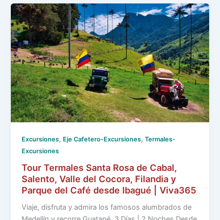
,
,
Excursiones
Eje Cafetero-Excursiones
Termales-
Excursiones
Tour Termales Santa Rosa de Cabal,
Salento, Valle del Cocora, Filandia y
Parque del Café desde Ibagué | Viva365
Viaje, disfruta y admira los famosos alumbrados de
Medellín y recorre Guatapé. 3 Días | 2 Noches Desde