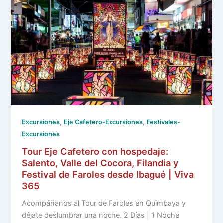
,
,
Excursiones
Eje Cafetero-Excursiones
Festivales-
Excursiones
Tour Eje Cafetero con hospedaje:
Salento, Valle del Cocora, Filandia y
Festival de Faroles desde Ibagué | Viva
365
Acompáñanos al Tour de Faroles en Quimbaya y
déjate deslumbrar una noche. 2 Días | 1 Noche