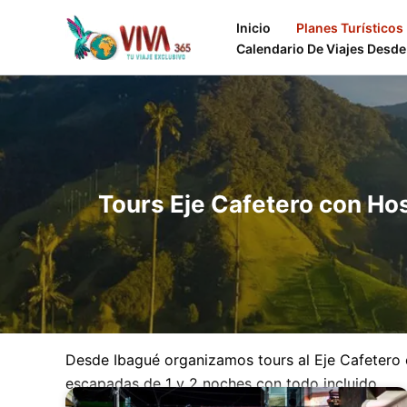
Ir
Inicio
Planes Turísticos
al
Calendario De Viajes Desde
contenido
Tours Eje Cafetero con Ho
Desde Ibagué organizamos tours al Eje Cafetero c
escapadas de 1 y 2 noches con todo incluido.