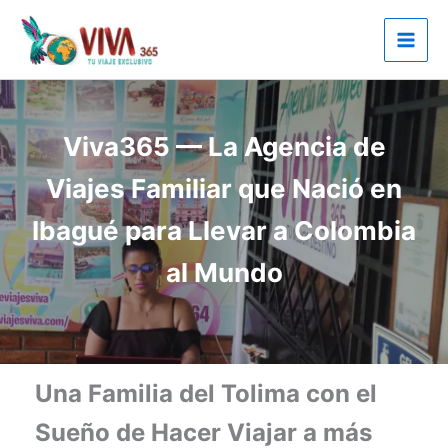
Ir
al
contenido
Viva365 — La Agencia de
Viajes Familiar que Nació en
Ibagué para Llevar a Colombia
al Mundo
Una Familia del Tolima con el
Sueño de Hacer Viajar a más