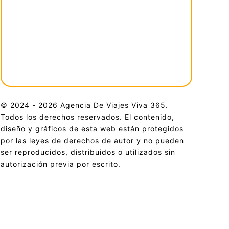
© 2024 - 2026 Agencia De Viajes Viva 365.
Todos los derechos reservados. El contenido,
diseño y gráficos de esta web están protegidos
por las leyes de derechos de autor y no pueden
Viva365 WhatsApp
✖
ser reproducidos, distribuidos o utilizados sin
¿Listo para reservar este viaje?
autorización previa por escrito.
Confirmamos fechas disponibles
Verificamos cupos en tiempo real
Te explicamos cómo reservar
Atención rápida por WhatsApp
Cotizar ahora