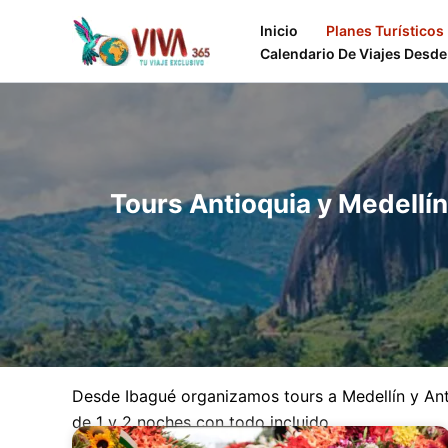
Ir
Inicio
Planes Turísticos
al
Calendario De Viajes Desde
contenido
Tours Antioquia y Medellí
Desde Ibagué organizamos tours a Medellín y Ant
de 1 y 2 noches con todo incluido.