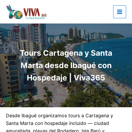
Ir
al
contenido
Tours Cartagena y Santa
Marta desde Ibagué con
Hospedaje | Viva365
Desde Ibagué organizamos tours a Cartagena y
Santa Marta con hospedaje incluido — ciudad
amurallada, playas del Rodadero, Isla Barú y