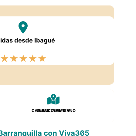
lidas desde Ibagué
★
★
★
★
★
DEPARTAMENTO
CARIBE COLOMBIANO
 Barranquilla con Viva365