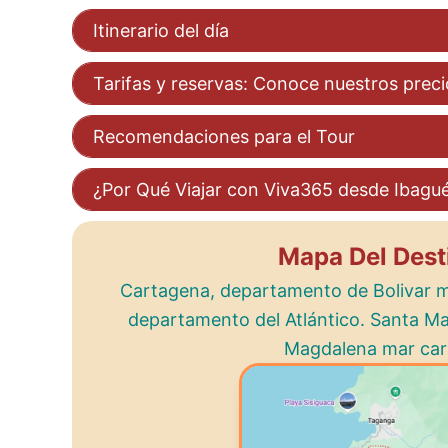
Itinerario del día
Tarifas y reservas: Conoce nuestros preci
Recomendaciones para el Tour
¿Por Qué Viajar con Viva365 desde Ibagu
Mapa Del Dest
Cartagena, departamento de Bolivar ma
departamento del Atlántico. Santa M
Magdalena mar car