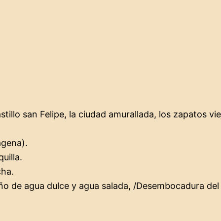
tillo san Felipe, la ciudad amurallada, los zapatos viej
agena).
uilla.
cha.
ño de agua dulce y agua salada, /Desembocadura del r