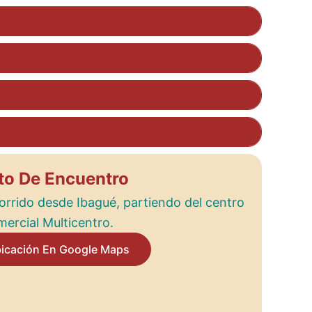
to De Encuentro
orrido desde Ibagué, partiendo del centro
ercial Multicentro.
bicación En Google Maps