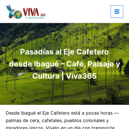
Ir
al
contenido
Pasadías al Eje Cafetero
desde Ibagué – Café, Paisaje y
Cultura | Viva365
Desde Ibagué el Eje Cafetero está a pocas horas —
palmas de cera, cafetales, pueblos coloniales y
miradores únicos. Vívelo en un día con transporte,