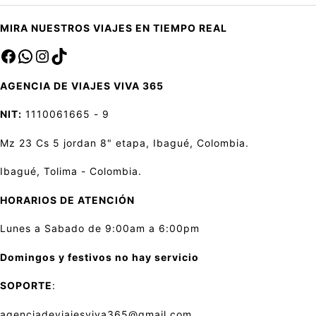
MIRA NUESTROS VIAJES EN TIEMPO REAL
Facebook
sa
Instagram
TikTok
AGENCIA DE VIAJES VIVA 365
NIT:
1110061665 - 9
Mz 23 Cs 5 jordan 8" etapa, Ibagué, Colombia.
Ibagué, Tolima - Colombia.
HORARIOS DE ATENCIÓN
Lunes a Sabado de 9:00am a 6:00pm
Domingos y festivos no hay servicio
SOPORTE
:
agenciadeviajesviva365@gmail.com