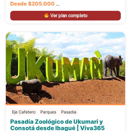
Desde
$205.000
…
Ver plan completo
Eje Cafetero
Parques
Pasadia
Pasadía Zoológico de Ukumari y
Consotá desde Ibagué | Viva365