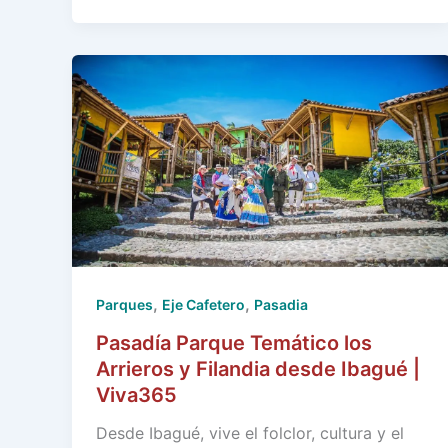
,
,
Parques
Eje Cafetero
Pasadia
Pasadía Parque Temático los
Arrieros y Filandia desde Ibagué |
Viva365
Desde Ibagué, vive el folclor, cultura y el