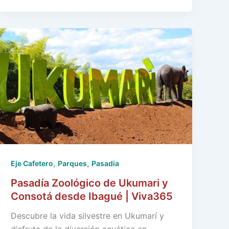
,
,
Eje Cafetero
Parques
Pasadia
Pasadía Zoológico de Ukumari y
Consotá desde Ibagué | Viva365
Descubre la vida silvestre en Ukumarí y
disfruta de la diversión acuática en