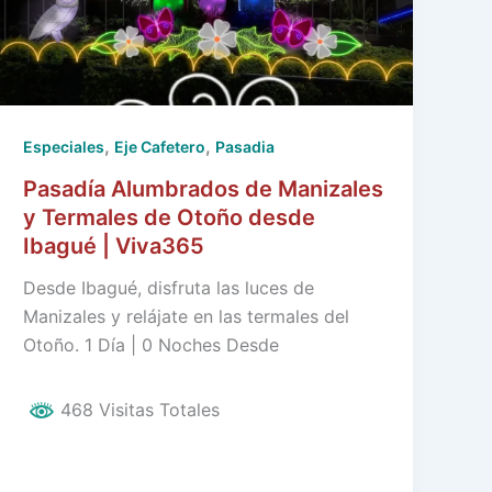
,
,
Especiales
Eje Cafetero
Pasadia
Pasadía Alumbrados de Manizales
y Termales de Otoño desde
Ibagué | Viva365
Desde Ibagué, disfruta las luces de
Manizales y relájate en las termales del
Otoño. 1 Día | 0 Noches Desde
468 Visitas Totales