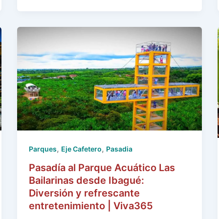
,
,
Parques
Eje Cafetero
Pasadia
Pasadía al Parque Acuático Las
Bailarinas desde Ibagué:
Diversión y refrescante
entretenimiento | Viva365