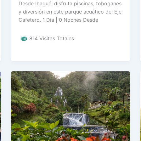
Desde Ibagué, disfruta piscinas, toboganes
y diversión en este parque acuático del Eje
Cafetero. 1 Día | 0 Noches Desde
814 Visitas Totales