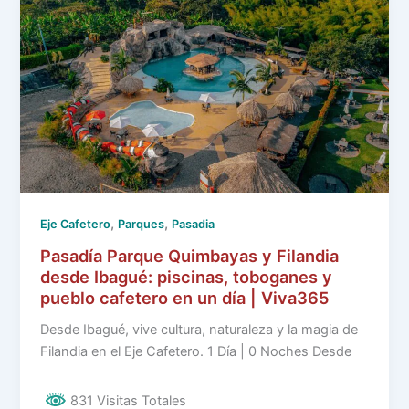
,
,
Eje Cafetero
Parques
Pasadia
Pasadía Parque Quimbayas y Filandia
desde Ibagué: piscinas, toboganes y
pueblo cafetero en un día | Viva365
Desde Ibagué, vive cultura, naturaleza y la magia de
Filandia en el Eje Cafetero. 1 Día | 0 Noches Desde
831 Visitas Totales