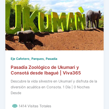
,
,
Eje Cafetero
Parques
Pasadia
Pasadía Zoológico de Ukumari y
Consotá desde Ibagué | Viva365
Descubre la vida silvestre en Ukumarí y disfruta de la
diversión acuática en Consota. 1 Día | 0 Noches
Desde
1414 Visitas Totales