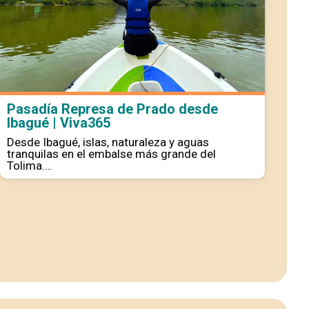
Pasadía Represa de Prado desde
Pa
Ibagué | Viva365
| 
Desde Ibagué, islas, naturaleza y aguas
Viv
tranquilas en el embalse más grande del
pai
Tolima….