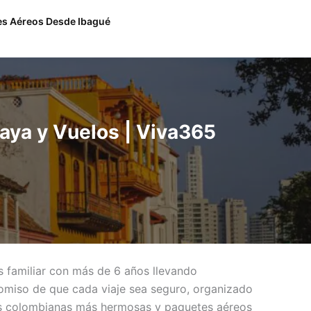
es Aéreos Desde Ibagué
laya y Vuelos | Viva365
s familiar con más de 6 años llevando
miso de que cada viaje sea seguro, organizado
ayas colombianas más hermosas y paquetes aéreos