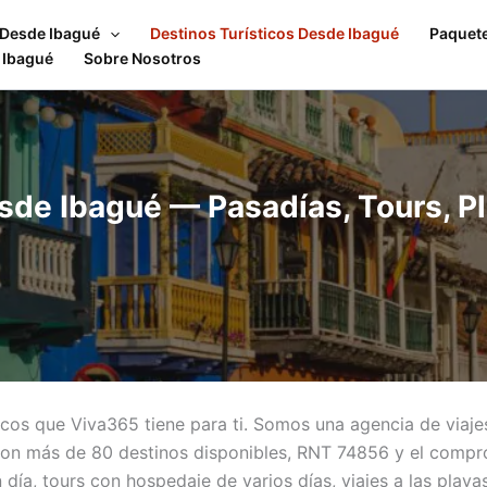
 Desde Ibagué
Destinos Turísticos Desde Ibagué
Paquet
 Ibagué
Sobre Nosotros
sde Ibagué — Pasadías, Tours, P
icos que Viva365 tiene para ti. Somos una agencia de viaje
n más de 80 destinos disponibles, RNT 74856 y el compro
n día, tours con hospedaje de varios días, viajes a las pl