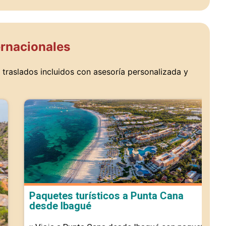
ernacionales
y traslados incluidos con asesoría personalizada y
Pa
Ib
Un
Pa
Paquetes turísticos a Punta Cana
desde Ibagué