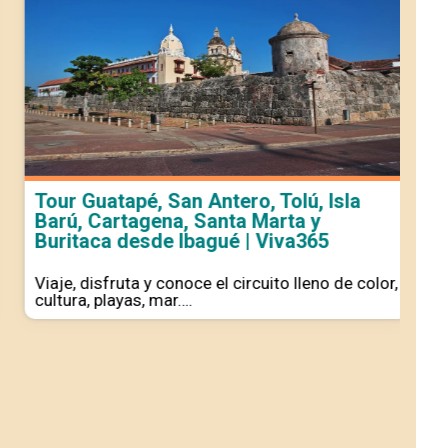
Tour Guatapé, San Antero, Tolú, Isla
To
Barú, Cartagena, Santa Marta y
Ca
Buritaca desde Ibagué | Viva365
Dí
Viaje, disfruta y conoce el circuito lleno de color,
Via
cultura, playas, mar….
cu