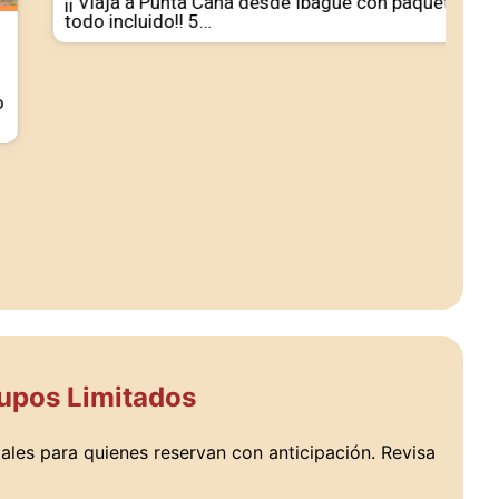
¡¡ Viaja a Punta Cana desde Ibagué con paquetes
todo incluido!! 5…
Cupos Limitados
ales para quienes reservan con anticipación. Revisa