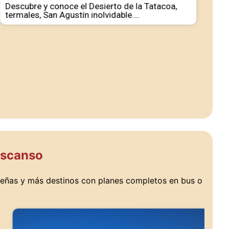
Vi
Descubre y conoce el Desierto de la Tatacoa,
termales, San Agustín inolvidable….
Vi
al
Descanso
veñas y más destinos con planes completos en bus o