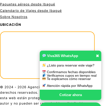
Paquetes aéreos desde Ibagué
Calendario de Viajes desde Ibagué
Sobre Nosotros
UBICACIÓN
Viva365 WhatsApp
✖
¿Listo para reservar este viaje?
Confirmamos fechas disponibles
Verificamos cupos en tiempo real
Te explicamos cómo reservar
Atención rápida por WhatsApp
© 2024 - 2026 Agencia De Viajes Viva 365. Todos los
derechos reservados. El contenido, diseño y gráficos de
Cotizar ahora
esta web están protegidos por las leyes de derechos de
autor y no pueden ser reproducidos, distribuidos o