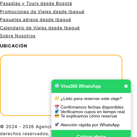
Pasadías y Tours desde Bogotá
Promociones de Viajes desde Ibagué
Paquetes aéreos desde Ibagué
Calendario de Viajes desde Ibagué
Sobre Nosotros
UBICACIÓN
Viva365 WhatsApp
✖
¿Listo para reservar este viaje?
Confirmamos fechas disponibles
Verificamos cupos en tiempo real
Te explicamos cómo reservar
Atención rápida por WhatsApp
© 2024 - 2026 Agencia De Viajes Viva 365. Todos los
derechos reservados. El contenido, diseño y gráficos de
Cotizar ahora