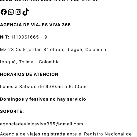
Facebook
sa
Instagram
TikTok
AGENCIA DE VIAJES VIVA 365
NIT:
1110061665 - 9
Mz 23 Cs 5 jordan 8" etapa, Ibagué, Colombia.
Ibagué, Tolima - Colombia.
HORARIOS DE ATENCIÓN
Lunes a Sabado de 9:00am a 6:00pm
Domingos y festivos no hay servicio
SOPORTE
:
agenciadeviajesviva365@gmail.com
Agencia de viajes registrada ante el Registro Nacional de