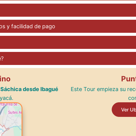
os y facilidad de pago
é?
ino
Pun
e Sáchica desde Ibagué
Este Tour empieza su rec
yacá.
com
Ver U