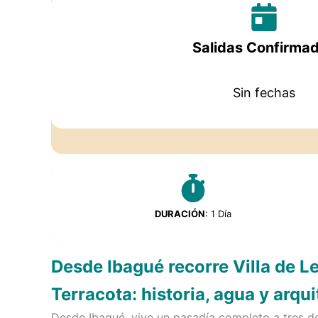
Salidas Confirma
Sin fechas
DURACIÓN
: 1 Día
Desde Ibagué recorre Villa de Le
Terracota: historia, agua y arqu
Desde Ibagué, vive un pasadía completo a tres d