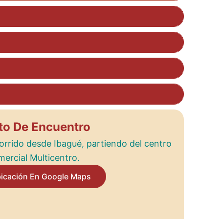
to De Encuentro
orrido desde Ibagué, partiendo del centro
ercial Multicentro.
bicación En Google Maps