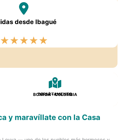
lidas desde Ibagué
★
★
★
★
★
DEPARTAMENTO
BOYACÁ – COLOMBIA
ca y maravíllate con la Casa
 de Leyva — uno de los pueblos más hermosos y