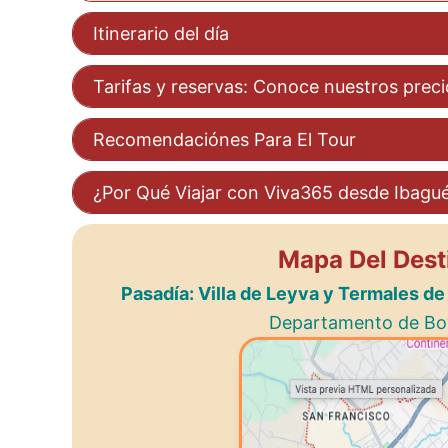
Itinerario del día
Tarifas y reservas: Conoce nuestros preci
Recomendaciónes Para El Tour
¿Por Qué Viajar con Viva365 desde Ibagu
Mapa Del Dest
Pasadía: Villa de Leyva y Termales d
Departamento de Bo