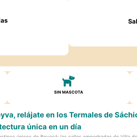
das
Sa
SIN MASCOTA
yva, relájate en los Termales de Sáchi
itectura única en un día
estinos únicos de Boyacá: las calles empedradas de Villa