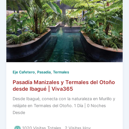
,
,
Eje Cafetero
Pasadia
Termales
Pasadía Manizales y Termales del Otoño
desde Ibagué | Viva365
Desde Ibagué, conecta con la naturaleza en Murillo y
relájate en Termales del Otoño. 1 Día | 0 Noches
Desde
1020 Visitas Totales
, 2 Visitas Hoy