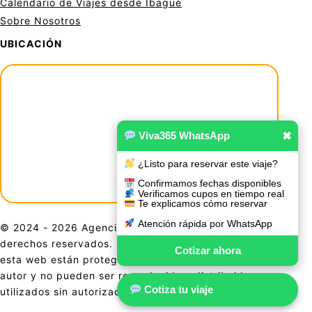
Calendario de Viajes desde Ibagué
Sobre Nosotros
UBICACIÓN
Viva365 WhatsApp
✖
¿Listo para reservar este viaje?
Confirmamos fechas disponibles
Verificamos cupos en tiempo real
Te explicamos cómo reservar
Atención rápida por WhatsApp
© 2024 - 2026 Agencia De Viajes Viva 365. Todos los
derechos reservados. El contenido, diseño y gráficos de
Cotizar ahora
esta web están protegidos por las leyes de derechos de
autor y no pueden ser reproducidos, distribuidos o
Cotiza tu viaje
utilizados sin autorización previa por escrito.
Sitio de Confianza