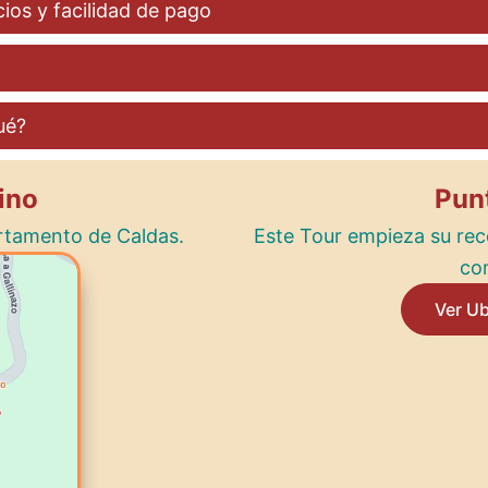
ios y facilidad de pago
ué?
ino
Pun
tamento de Caldas.
Este Tour empieza su rec
com
Ver U