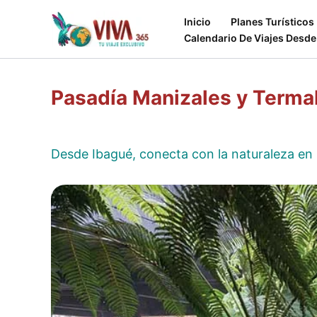
Ir
Inicio
Planes Turísticos
al
Calendario De Viajes Desde
contenido
Pasadía Manizales y Terma
Desde Ibagué, conecta con la naturaleza en M