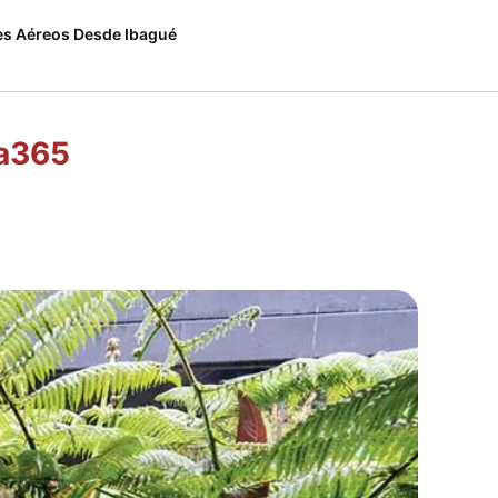
es Aéreos Desde Ibagué
va365