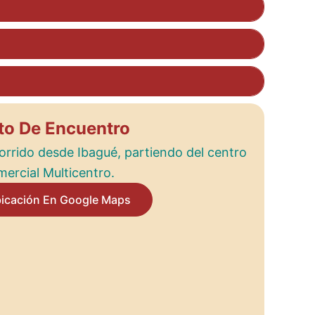
to De Encuentro
orrido desde Ibagué, partiendo del centro
ercial Multicentro.
bicación En Google Maps