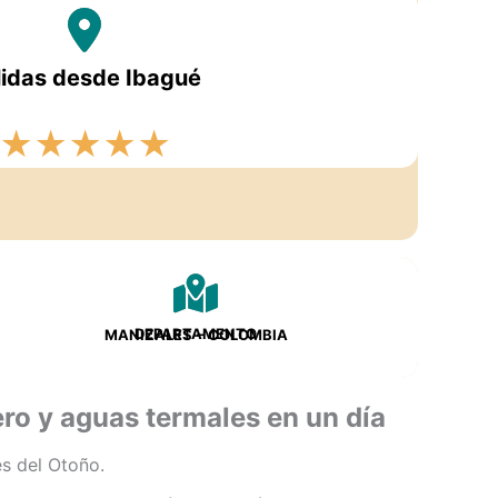
lidas desde Ibagué
★
★
★
★
★
DEPARTAMENTO
MANIZALES
– COLOMBIA
ero y aguas termales en un día
es del Otoño.