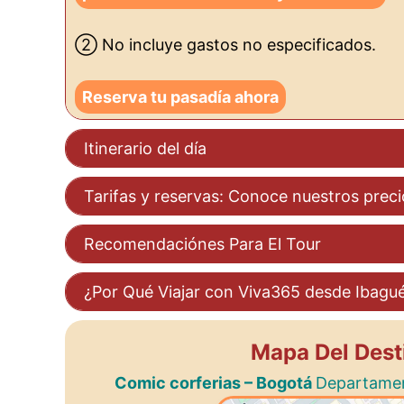
② No incluye gastos no especificados.
Reserva tu pasadía ahora
Itinerario del día
Tarifas y reservas: Conoce nuestros preci
Recomendaciónes Para El Tour
¿Por Qué Viajar con Viva365 desde Ibagu
Mapa Del Dest
Comic corferias – Bogotá
Departamen