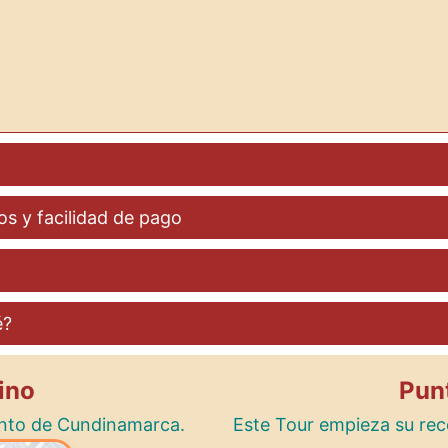
os y facilidad de pago
é?
ino
Pun
to de Cundinamarca.
Este Tour empieza su rec