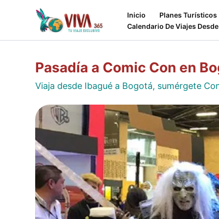
Ir
Inicio
Planes Turísticos
al
Calendario De Viajes Desde
contenido
Pasadía a Comic Con en Bog
Viaja desde Ibagué a Bogotá, sumérgete Comi