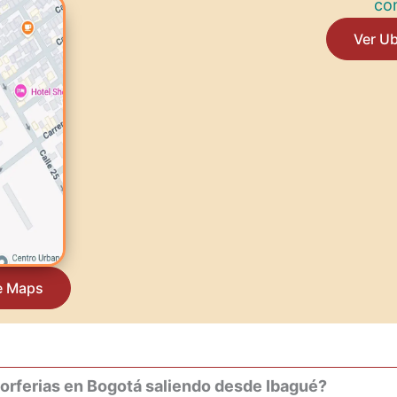
com
Ver U
e Maps
Corferias en Bogotá saliendo desde Ibagué?