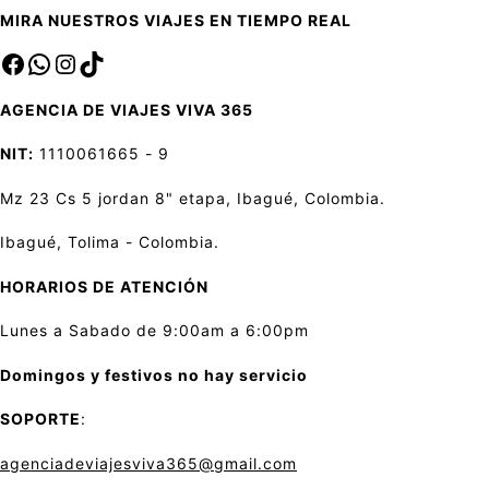
MIRA NUESTROS VIAJES EN TIEMPO REAL
Facebook
sa
Instagram
TikTok
AGENCIA DE VIAJES VIVA 365
NIT:
1110061665 - 9
Mz 23 Cs 5 jordan 8" etapa, Ibagué, Colombia.
Ibagué, Tolima - Colombia.
HORARIOS DE ATENCIÓN
Lunes a Sabado de 9:00am a 6:00pm
Domingos y festivos no hay servicio
SOPORTE
:
agenciadeviajesviva365@gmail.com