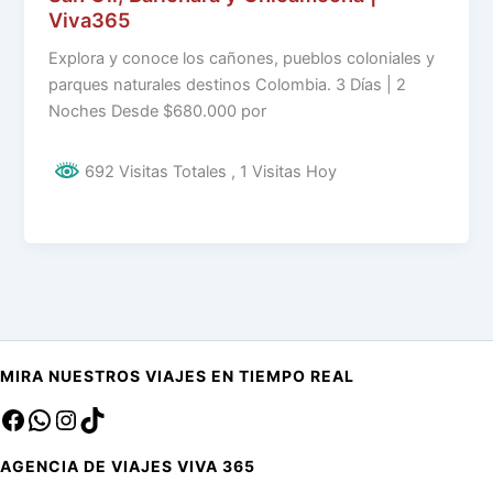
Viva365
Explora y conoce los cañones, pueblos coloniales y
parques naturales destinos Colombia. 3 Días | 2
Noches Desde $680.000 por
692 Visitas Totales
, 1 Visitas Hoy
MIRA NUESTROS VIAJES EN TIEMPO REAL
Facebook
sa
Instagram
TikTok
AGENCIA DE VIAJES VIVA 365