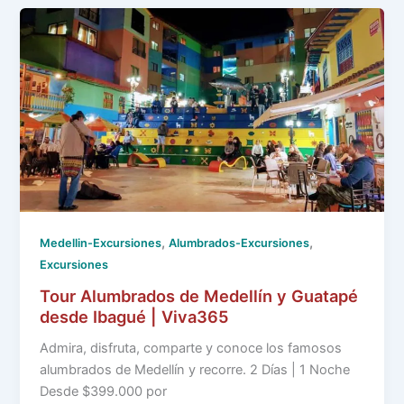
,
,
Medellin-Excursiones
Alumbrados-Excursiones
Excursiones
Tour Alumbrados de Medellín y Guatapé
desde Ibagué | Viva365
Admira, disfruta, comparte y conoce los famosos
alumbrados de Medellín y recorre. 2 Días | 1 Noche
Desde $399.000 por