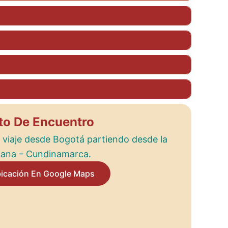
to De Encuentro
iaje desde Bogotá partiendo desde la
llana – Cundinamarca.
bicación En Google Maps