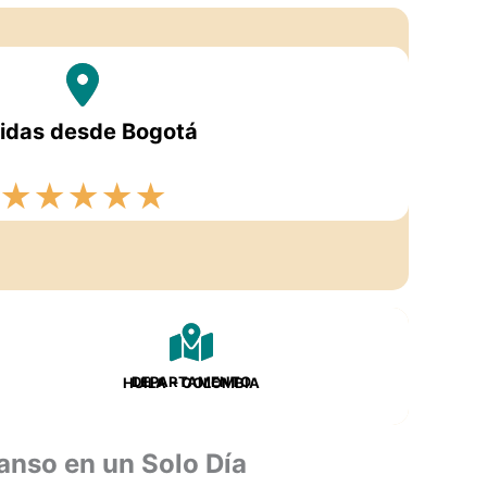
lidas desde Bogotá
★
★
★
★
★
DEPARTAMENTO
HUILA
– COLOMBIA
anso en un Solo Día