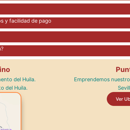
s y facilidad de pago
á?
ino
Pun
nto del Huila.
Emprendemos nuestro v
 del Huila.
Sevi
Ver U