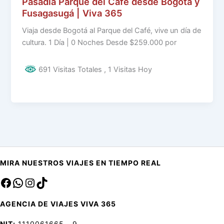
Pasadía Parque del Café desde Bogotá y
Fusagasugá | Viva 365
Viaja desde Bogotá al Parque del Café, vive un día de
cultura. 1 Día | 0 Noches Desde $259.000 por
691 Visitas Totales
, 1 Visitas Hoy
MIRA NUESTROS VIAJES EN TIEMPO REAL
Facebook
sa
Instagram
TikTok
AGENCIA DE VIAJES VIVA 365
NIT:
1110061665 - 9