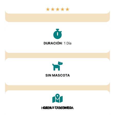
★
★
★
★
★
DURACIÓN
: 1 Día
SIN MASCOTA
DEPARTAMENTO
HUILA
– COLOMBIA