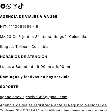
Facebook
sa
Instagram
TikTok
AGENCIA DE VIAJES VIVA 365
NIT:
1110061665 - 9
Mz 23 Cs 5 jordan 8" etapa, Ibagué, Colombia.
Ibagué, Tolima - Colombia.
HORARIOS DE ATENCIÓN
Lunes a Sabado de 9:00am a 6:00pm
Domingos y festivos no hay servicio
SOPORTE
:
agenciadeviajesviva365@gmail.com
Agencia de viajes registrada ante el Registro Nacional de
Turismo (RNT 74856) y habilitada legalmente para operar