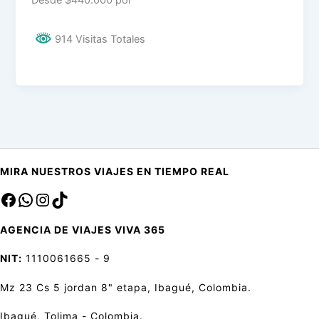
914 Visitas Totales
MIRA NUESTROS VIAJES EN TIEMPO REAL
Facebook
sa
Instagram
TikTok
AGENCIA DE VIAJES VIVA 365
NIT:
1110061665 - 9
Mz 23 Cs 5 jordan 8" etapa, Ibagué, Colombia.
Ibagué, Tolima - Colombia.