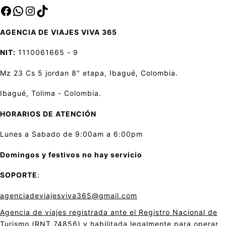
Facebook
sa
Instagram
TikTok
AGENCIA DE VIAJES VIVA 365
NIT:
1110061665 - 9
Mz 23 Cs 5 jordan 8" etapa, Ibagué, Colombia.
Ibagué, Tolima - Colombia.
HORARIOS DE ATENCIÓN
Lunes a Sabado de 9:00am a 6:00pm
Domingos y festivos no hay servicio
SOPORTE
:
agenciadeviajesviva365@gmail.com
Agencia de viajes registrada ante el Registro Nacional de
Turismo (RNT 74856) y habilitada legalmente para operar