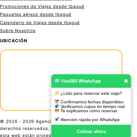
Promociones de Viajes desde Ibagué
Paquetes aéreos desde Ibagué
Calendario de Viajes desde Ibagué
Sobre Nosotros
UBICACIÓN
Viva365 WhatsApp
✖
¿Listo para reservar este viaje?
Confirmamos fechas disponibles
Verificamos cupos en tiempo real
Te explicamos cómo reservar
Atención rápida por WhatsApp
© 2024 - 2026 Agencia De Viajes Viva 365. Todos los
derechos reservados. El contenido, diseño y gráficos de
Cotizar ahora
esta web están protegidos por las leyes de derechos de