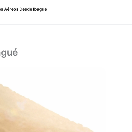
es Aéreos Desde Ibagué
agué