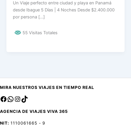
Un Viaje perfecto entre ciudad y playa en Panamá
desde Ibague 5 Días | 4 Noches Desde $2.400.000
por persona […]
55 Visitas Totales
MIRA NUESTROS VIAJES EN TIEMPO REAL
Facebook
sa
Instagram
TikTok
AGENCIA DE VIAJES VIVA 365
NIT:
1110061665 - 9